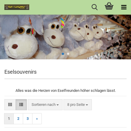
Eselsouvenirs
Alles was die Herzen von Eselfreunden höher schlagen lässt.
Sortieren nach
pro Seite
Sortieren nach
8 pro Seite
1
2
3
»