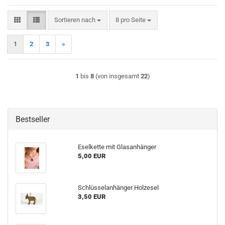
Sortieren nach
pro Seite
Sortieren nach
8 pro Seite
1
2
3
»
1
bis
8
(von insgesamt
22
)
Bestseller
Eselkette mit Glasanhänger
5,00 EUR
Schlüsselanhänger Holzesel
3,50 EUR